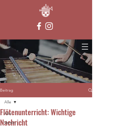
Beitrag
Alle
Flötenunterricht: Wichtige
Alle
Nachricht
Verein