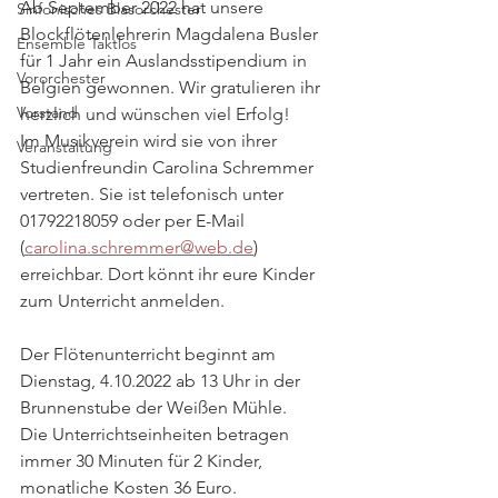
Ab September 2022 hat unsere 
Sinfonisches Blasorchester
Blockflötenlehrerin Magdalena Busler 
Ensemble Taktlos
für 1 Jahr ein Auslandsstipendium in 
Vororchester
Belgien gewonnen. Wir gratulieren ihr 
Vorstand
herzlich und wünschen viel Erfolg!
Im Musikverein wird sie von ihrer 
Veranstaltung
Studienfreundin Carolina Schremmer 
vertreten. Sie ist telefonisch unter 
01792218059 oder per E-Mail 
(
carolina.schremmer@web.de
) 
erreichbar. Dort könnt ihr eure Kinder 
zum Unterricht anmelden.
Der Flötenunterricht beginnt am 
Dienstag, 4.10.2022 ab 13 Uhr in der 
Brunnenstube der Weißen Mühle.
Die Unterrichtseinheiten betragen 
immer 30 Minuten für 2 Kinder, 
monatliche Kosten 36 Euro.