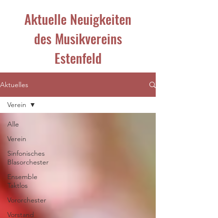
Aktuelle Neuigkeiten
des Musikvereins
Estenfeld
Aktuelles
Verein
Alle
Verein
Sinfonisches
Blasorchester
Ensemble
Taktlos
Vororchester
Vorstand